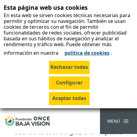
Esta página web usa cookies
skip-to-
content
En esta web se sirven cookies técnicas necesarias para
permitir y optimizar su navegación. También se usan
Colabora con la
cookies de terceros con el fin de permitir
funcionalidades de redes sociales, ofrecer publicidad
Fundación
basada en sus hábitos de navegación y analizar el
rendimiento y tráfico web. Puede obtener más
ONCE Baja
información en nuestra
política de cookies
.
Visión
Tu ayuda es importante para la
Fundación ONCE Baja Visión.
Las personas con baja visión
encuentran muchas dificultades
MENÚ
en su día a día. La movilidad, el
uso de la tecnología, o el impacto