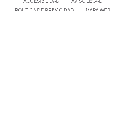
ACCESIBILIDAD
AVISO LEGAL
POLÍTICA DE PRIVACIDAD
MAPA WEB
POLÍTICA DE COOKIES
CANAL DE DENUNCIAS ONCE
Servicio de Atención a Usuarios (FOBV)
91 709 77 77
o
enviar un email a:
info@fundaciononcebajavision.es