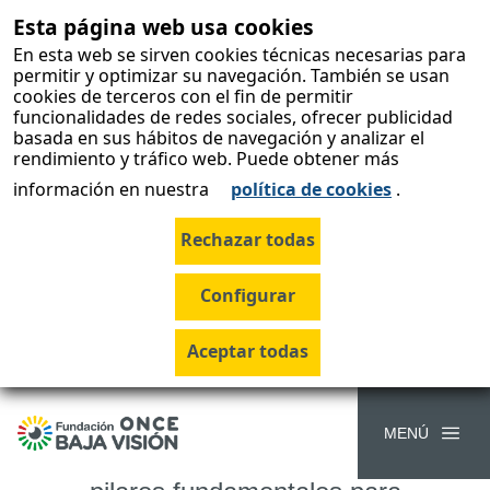
Esta página web usa cookies
skip-to-
content
En esta web se sirven cookies técnicas necesarias para
permitir y optimizar su navegación. También se usan
cookies de terceros con el fin de permitir
funcionalidades de redes sociales, ofrecer publicidad
Movimiento
basada en sus hábitos de navegación y analizar el
rendimiento y tráfico web. Puede obtener más
asociativo
información en nuestra
política de cookies
.
Fortaleciendo el tejido
asociativo para las
personas con baja visión
En nuestra Fundación ONCE
Baja Visión entendemos que la
MENÚ
unión y la colaboración son