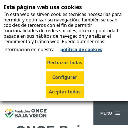
Esta página web usa cookies
skip-to-
content
En esta web se sirven cookies técnicas necesarias para
permitir y optimizar su navegación. También se usan
cookies de terceros con el fin de permitir
funcionalidades de redes sociales, ofrecer publicidad
basada en sus hábitos de navegación y analizar el
22.000
rendimiento y tráfico web. Puede obtener más
información en nuestra
política de cookies
.
personas
podrán
beneficiarse
en Galicia de
la Fundación
MENÚ