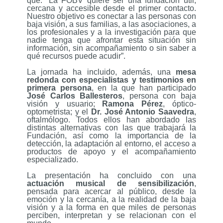
que: “La FOBV quiere ser una fundación útil,
cercana y accesible desde el primer contacto.
Nuestro objetivo es conectar a las personas con
baja visión, a sus familias, a las asociaciones, a
los profesionales y a la investigación para que
nadie tenga que afrontar esta situación sin
información, sin acompañamiento o sin saber a
qué recursos puede acudir”.
La jornada ha incluido, además, una
mesa
redonda con especialistas y testimonios en
primera persona
, en la que han participado
José Carlos Ballesteros
, persona con baja
visión y usuario;
Ramona Pérez
, óptico-
optometrista; y el
Dr. José Antonio Saavedra
,
oftalmólogo. Todos ellos han abordado las
distintas alternativas con las que trabajará la
Fundación, así como la importancia de la
detección, la adaptación al entorno, el acceso a
productos de apoyo y el acompañamiento
especializado.
La presentación ha concluido con una
actuación musical de sensibilización
,
pensada para acercar al público, desde la
emoción y la cercanía, a la realidad de la baja
visión y a la forma en que miles de personas
perciben, interpretan y se relacionan con el