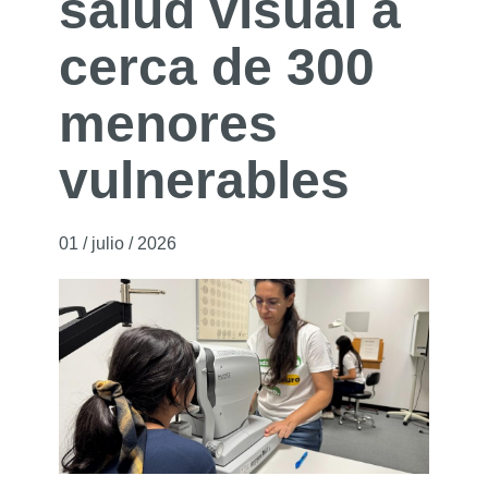
salud visual a
cerca de 300
menores
vulnerables
01 / julio / 2026
01 de julio de 2026