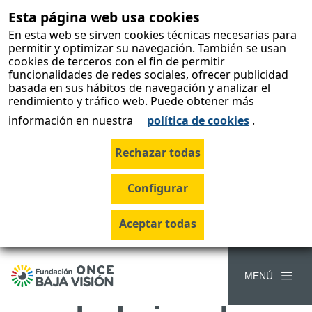
Esta página web usa cookies
skip-to-
content
En esta web se sirven cookies técnicas necesarias para
permitir y optimizar su navegación. También se usan
cookies de terceros con el fin de permitir
funcionalidades de redes sociales, ofrecer publicidad
basada en sus hábitos de navegación y analizar el
‘Cada mirada
rendimiento y tráfico web. Puede obtener más
información en nuestra
política de cookies
.
merece un
futuro claro’
culmina en
Canarias tras
acercar la
MENÚ