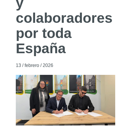
y
colaboradores
por toda
España
13 / febrero / 2026
13 de febrero de 2026