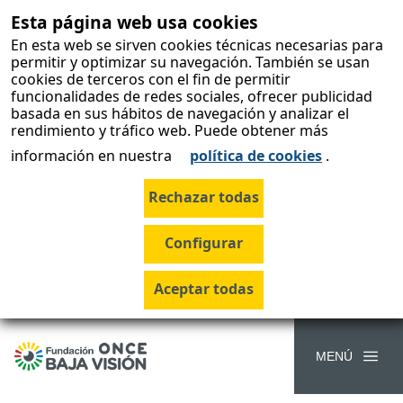
Esta página web usa cookies
skip-to-
content
En esta web se sirven cookies técnicas necesarias para
permitir y optimizar su navegación. También se usan
cookies de terceros con el fin de permitir
funcionalidades de redes sociales, ofrecer publicidad
basada en sus hábitos de navegación y analizar el
La Fundación
rendimiento y tráfico web. Puede obtener más
información en nuestra
política de cookies
.
ONCE Baja
Visión impulsa
una red de
centros
especializados
MENÚ